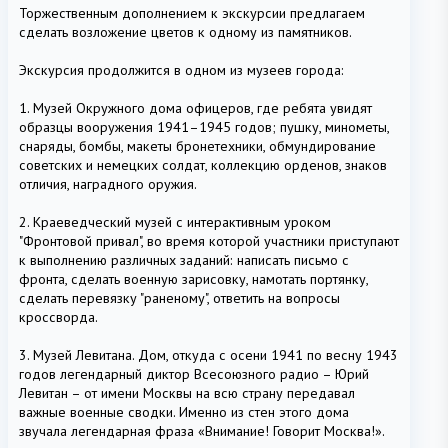
Торжественным дополнением к экскурсии предлагаем
сделать возложение цветов к одному из памятников.
Экскурсия продолжится в одном из музеев города:
1. Музей Окружного дома офицеров, где ребята увидят
образцы вооружения 1941–1945 годов; пушку, минометы,
снаряды, бомбы, макеты бронетехники, обмундирование
советских и немецких солдат, коллекцию орденов, знаков
отличия, наградного оружия.
2. Краеведческий музей с интерактивным уроком
"Фронтовой привал", во время которой участники приступают
к выполнению различных заданий: написать письмо с
фронта, сделать военную зарисовку, намотать портянку,
сделать перевязку "раненому", ответить на вопросы
кроссворда.
3. Музей Левитана. Дом, откуда с осени 1941 по весну 1943
годов легендарный диктор Всесоюзного радио – Юрий
Левитан – от имени Москвы на всю страну передавал
важные военные сводки. Именно из стен этого дома
звучала легендарная фраза «Внимание! Говорит Москва!».