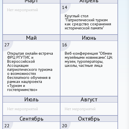
Март
Апрель
14
Нет мероприятий
Круглый стол
"Патриотический туризм
как средство сохранения
исторической памяти"
Май
Июнь
27
16
Открытая онлайн-встреча
Веб-конференция "Обмен
ФРЦ РГУТИС и
музейными новинками". ЦА:
Всероссийской
музеи, туроператоры,
Ассоциации
школы, частные лица
патриотического туризма
о возможностях
бесплатного обучения в
рамках нацпроекта
«Туризм и
гостеприимство»
Июль
Август
Нет мероприятий
Нет мероприятий
Сентябрь
Октябрь
22
20