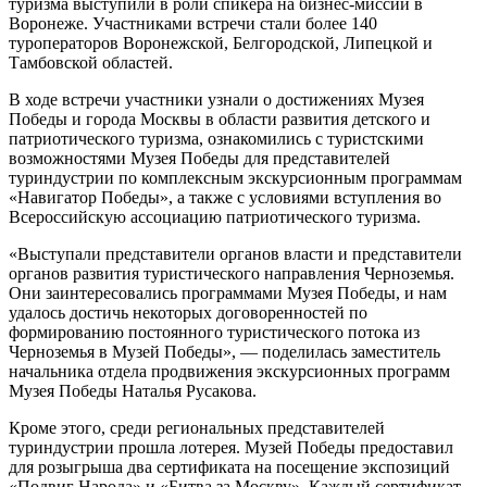
туризма выступили в роли спикера на бизнес-миссии в
Воронеже. Участниками встречи стали более 140
туроператоров Воронежской, Белгородской, Липецкой и
Тамбовской областей.
В ходе встречи участники узнали о достижениях Музея
Победы и города Москвы в области развития детского и
патриотического туризма, ознакомились с туристскими
возможностями Музея Победы для представителей
туриндустрии по комплексным экскурсионным программам
«Навигатор Победы», а также с условиями вступления во
Всероссийскую ассоциацию патриотического туризма.
«Выступали представители органов власти и представители
органов развития туристического направления Черноземья.
Они заинтересовались программами Музея Победы, и нам
удалось достичь некоторых договоренностей по
формированию постоянного туристического потока из
Черноземья в Музей Победы», — поделилась заместитель
начальника отдела продвижения экскурсионных программ
Музея Победы Наталья Русакова.
Кроме этого, среди региональных представителей
туриндустрии прошла лотерея. Музей Победы предоставил
для розыгрыша два сертификата на посещение экспозиций
«Подвиг Народа» и «Битва за Москву». Каждый сертификат