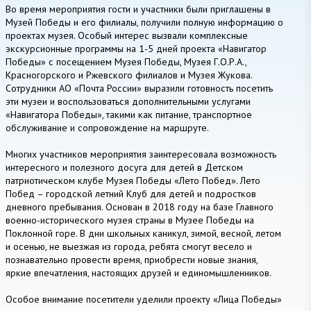
Во время мероприятия гости и участники были приглашены в
Музей Победы и его филиалы, получили полную информацию о
проектах музея. Особый интерес вызвали комплексные
экскурсионные программы на 1-5 дней проекта «Навигатор
Победы» с посещением Музея Победы, Музея Г.О.Р.А.,
Красногорского и Ржевского филиалов и Музея Жукова.
Сотрудники АО «Почта России» выразили готовность посетить
эти музеи и воспользоваться дополнительными услугами
«Навигатора Победы», такими как питание, транспортное
обслуживание и сопровождение на маршруте.
Многих участников мероприятия заинтересовала возможность
интересного и полезного досуга для детей в Детском
патриотическом клубе Музея Победы «Лето Побед». Лето
Побед – городской летний Клуб для детей и подростков
дневного пребывания. Основан в 2018 году на базе Главного
военно-исторического музея страны в Музее Победы на
Поклонной горе. В дни школьных каникул, зимой, весной, летом
и осенью, не выезжая из города, ребята смогут весело и
познавательно провести время, приобрести новые знания,
яркие впечатления, настоящих друзей и единомышленников.
Особое внимание посетители уделили проекту «Лица Победы»